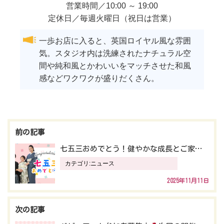
営業時間／10:00 ～ 19:00
定休日／毎週火曜日（祝日は営業）
一歩お店に入ると、英国ロイヤル風な雰囲
気。スタジオ内は洗練されたナチュラル空
間や純和風とかわいいをマッチさせた和風
感などワクワクが盛りだくさん。
投
稿
七五三おめでとう！健やかな成長とご家族のご多幸を心よりお祈り申し上げます
ナ
カテゴリ:
ニュース
ビ
2025年11月11日
ゲ
ー