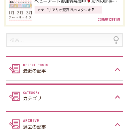
ベビーアート参加者募集中
次回の開催情報
シ
カテゴリ:
アリオ鷲宮 風のスタジオ Pastel イオンタウン真岡 風のスタジオ CORO イオンモール上尾 風のスタジオ fantasy イオンモール下妻 風のスタジオ ANNEX インターパーク宇都宮 風のスタジオ inpa ウニクス南古谷店 風のスタジオ Le Lien川越 ニュース ハーヴェストウォーク小山 風のスタジオ SWEET ベルモール宇都宮 風のスタジオ Bell 風のスタジオ 古河本店
ョ
2025年12月1日
ン
検
索:
最近の記事
カテゴリ
過去の記事