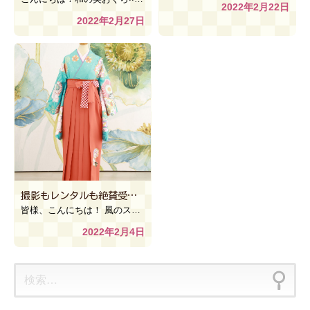
2022年2月22日
2022年2月27日
撮影もレンタルも絶賛受付中！！☆卒業袴☆【風のスタジオ fantasy イオンモール上尾店】
皆様、こんにちは！ 風のスタジオFantasyイオンモール上尾店です٩(ˊᗜˋ*)و 今回は卒業袴に […]
2022年2月4日
検
索: