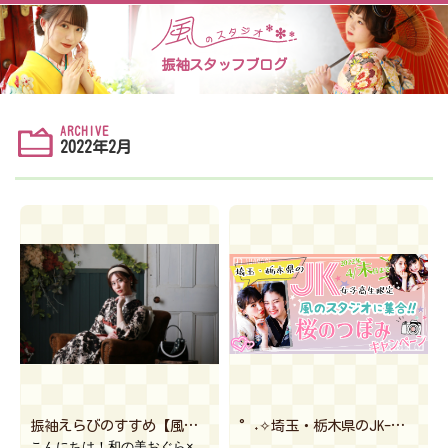
振袖スタッフブログ
ARCHIVE
2022年2月
振袖えらびのすすめ【風のスタジオ真岡店】
°˖✧埼玉・栃木県のJK-女子高生-必見！限定イベント開催✧˖°【風のスタジオ狭山店&真岡店】
こんにちは！和の美おぐら×風のスタジオ真岡店 北島です！2021年同様2022年もよろしくお願いいた […]