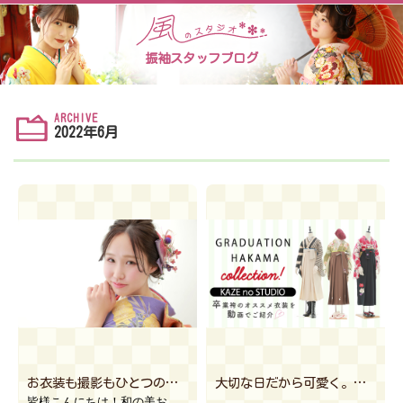
振袖スタッフブログ
ARCHIVE
2022年6月
お衣装も撮影もひとつの場所で！【和の美おぐら×風のスタジオ真岡店】
大切な日だから可愛く。卒業袴のオススメ衣装を動画でご紹介♪
皆様こんにちは！和の美おぐら×風のスタジオ真岡店 北島です！ 6月最終週ということで夏のギラついた暑 […]