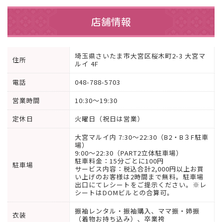
店舗情報
埼玉県さいたま市大宮区桜木町2-3 大宮マ
住所
ルイ 4F
電話
048-788-5703
営業時間
10:30～19:30
定休日
火曜日（祝日は営業）
大宮マルイ内 7:30～22:30（B2・B３F駐車
場）
9:00～22:30（PART2立体駐車場）
駐車料金：15分ごとに100円
駐車場
サービス内容：税込合計2,000円以上お買
い上げのお客様は2時間まで無料。駐車場
出口にてレシートをご提示ください。※レ
シートはDOMビルとの合算可。
振袖レンタル・振袖購入、ママ振・姉振
衣装
（着物お持ち込み）、卒業袴