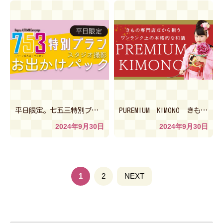
平日限定。七五三特別プラン★スタジオ撮影おでかけパック♪
PUREMIUM KIMONO きもの専門店だから揃うワンランク上の本格的な和装。
2024年9月30日
2024年9月30日
投稿ナビゲーション
1
固
2
NEXT
定
ペ
ー