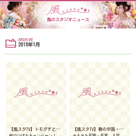
風のスタジオニュース
ARCHIVE
2015年1月
【風スタTV】トモダチと袴姿で卒業写真を撮っちゃおうキャンペーン紹介ムービー
【風スタTV】春の卒園・入学撮影ご紹介ムービー
桜のつぼみキャンペーン！ 高校3年生を対象に、トモダチと袴姿で卒業写真が撮れてしまうという、2015 […]
そろそろ卒園・卒業、入学の季節！ お子様にとって大切な節目のイベントですね。 もちろんその記念を写真 […]