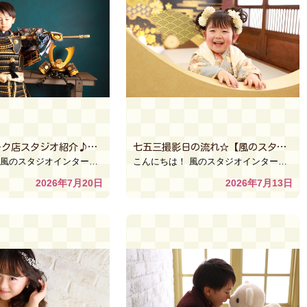
インターパーク店スタジオ紹介♪【風のスタジオ インターパーク 宇都宮】
七五三撮影日の流れ☆【風のスタジオ インターパーク 宇都宮】
こんにちは！ 風のスタジオインターパーク店です(*^_^*) 今回は、 店舗ごとにスタジオの内装が異 […]
こんにちは！ 風のスタジオインターパーク店です(*^^*) 今回は七五三撮影日の当日の流れをご紹介し […]
2026年7月20日
2026年7月13日