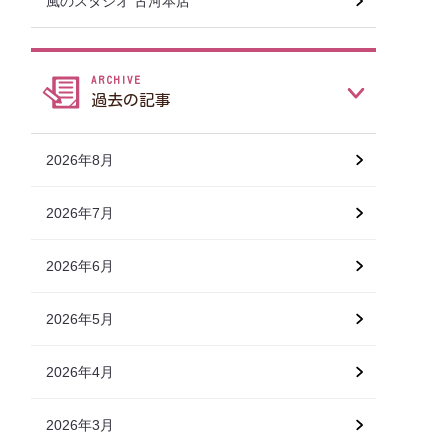
風のスタジオ 古河本店
過去の記事
2026年8月
2026年7月
2026年6月
2026年5月
2026年4月
2026年3月