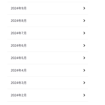
2024年9月
2024年8月
2024年7月
2024年6月
2024年5月
2024年4月
2024年3月
2024年2月