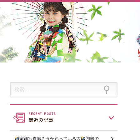
検
索:
最近の記事
家族写真撮ろうか迷っている方
朗報です！！！【風のスタジオ古河本店】