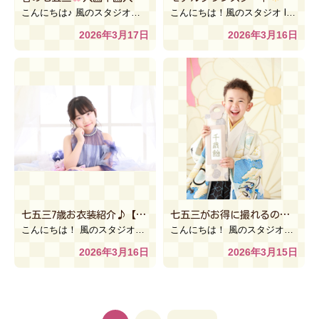
こんにちは♪ 風のスタジオ古河本店でございます♪ そこらじゅうで色々なお花が咲き始めましたね～ 入園 […]
こんにちは！風のスタジオ le lien 川越 ウニクス南古谷店です
2026年3月17日
2026年3月16日
七五三7歳お衣装紹介♪【風のスタジオ インターパーク 宇都宮】
七五三がお得に撮れるのは春です♡♡【風のスタジオANNEXイオン下妻店】
こんにちは！ 風のスタジオインターパーク店です(*^^*) 今回は七五三7歳さんの衣装をご紹介します […]
こんにちは！ 風のスタジオANNEXイオン下妻店です！！ 3月に入り暖かい日が増えてきましたね♪ 春 […]
2026年3月16日
2026年3月15日