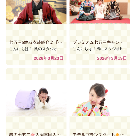
七五三5歳お衣装紹介♪【風のスタジオ インターパーク 宇都宮】
プレミアム七五三キャンペーンのご紹介Part1【風のスタジオPastel】
こんにちは！ 風のスタジオインターパーク店です(*^^*) 前回に引き続き、七五三のお衣装をご紹介し […]
こんにちは！風にスタジオPastelです 今回のブログでは、 5月末まで開催中のプレミアム七五三のキ […]
2026年3月23日
2026年3月19日
春の七五三
入園卒園入学のお写真も一緒に撮れちゃいます！【風のスタジオ古河本店】
モデルプランスタート
【風のス