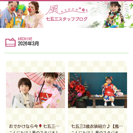
七五三スタッフブログ
ARCHIVE
2026年3月
おでかけなら今
七五三撮影
️
【風のスタジオle lien 川越 
七五三3歳衣装紹介♪【風のスタジオ インターパーク 宇都宮】
こんにちは！風のスタジオ le lien 川越 ウニクス南古谷店です
こんにちは！ 風のスタジオインターパーク店です(*^^*) 前回に引き続き七五三のお衣装をご紹介しま […]
本日は七