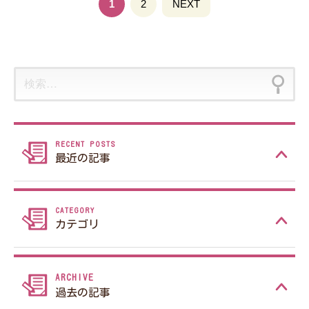
投稿ナビゲーション
1
固
2
NEXT
定
ペ
ー
検
ジ
索:
最近の記事
カテゴリ
過去の記事