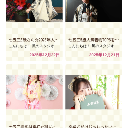
七五三5歳さん☆2025年人気衣装【風のスタジオ インターパーク 宇都宮】
七五三5歳人気着物TOP3をご紹介！！【風のスタジオANNEXイオンモール下妻店】
こんにちは！ 風のスタジオインターパーク店です＼(^o^)／ 今回は、前回に引き継ぎ 七五三5歳さん […]
こんにちは！ 風のスタジオANNEXイオン下妻店です！！ 前回は七五三7歳の人気着物TOP3をご紹介 […]
2025年12月22日
2025年12月21日
七五三撮影は平日が狙い目！12月の平日限定キャンペーンご紹介！【風のスタジオSWEETハーヴェストウォーク小山店】
卒業式だけじゃもったいない！袴姿もスタジオで♪【風のスタジオ古河本店】