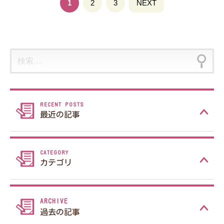
投稿ナビゲーション
1
固
2
固
3
NEXT
定
定
ペ
ペ
ー
ー
検
ジ
ジ
索:
最近の記事
カテゴリ
過去の記事