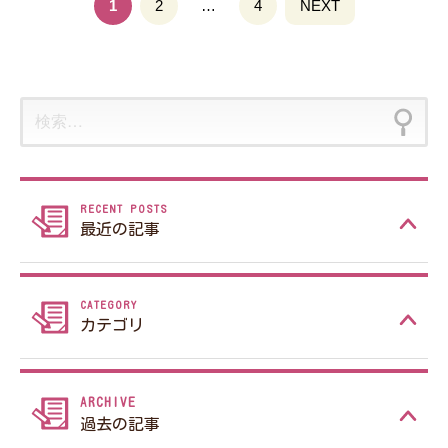
投稿ナビゲーション
1
固
2
…
固
4
NEXT
定
定
ペ
ペ
ー
ー
検
ジ
ジ
索:
最近の記事
カテゴリ
過去の記事