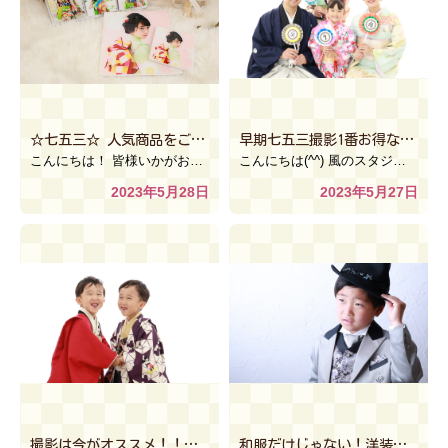
☆七五三☆ 人気商品をご紹介！！[風のスタジオANNEX イオン下妻店]
早期七五三撮影1番お得なのは6月末まで！！【風のスタジオSweetおやまゆうえんハーヴェストウォーク店】
こんにちは！ 皆様いかがお過ごしでしょうか？ ５月も残す所あと３日になりましたね… 最近は、半袖でも […]
こんにちは(^^) 風のスタジオSweetおやまゆうえんハーヴェストウォーク店です(*^^*) 5月 […]
2023年5月28日
2023年5月27日
撮影は今がオススメ！！【風のスタジオfantasyイオンモール上尾店】
和服だけじゃない！洋装七五三 ♪【風のスタジオPastel アリオ鷲宮店】