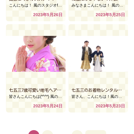
こんにちは！ 風のスタジオfantasyイオンモール上尾店です！ いきなりですが皆様！七五三の前撮り […]
みなさまこんにちは！ 風のスタジオPastel アリオ鷲宮店 です
2023年5月26日
2023年5月25日
七五三7歳可愛い地毛ヘアスタイル～着物編～【風のスタジオ宇都宮ベルモール店】
七五三のお着物レンタル予約は今がチャンス？【風のスタジオ 古河本店】
皆さんこんにちは(*^^*) 風のスタジオ宇都宮ベルモール店です♬ 今回は七五三7歳女の子の可愛い地 […]
皆さん、こんにちは！風のスタジオ古河本店です＼(^o^)／ 七五三のお衣装レンタルをするのはどのタイ […]
2023年5月24日
2023年5月23日