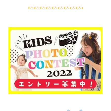
✧˖°˖✧˖°˖✧˖°˖✧˖°˖✧˖°˖✧˖°˖✧˖°˖✧˖°˖✧˖°˖✧