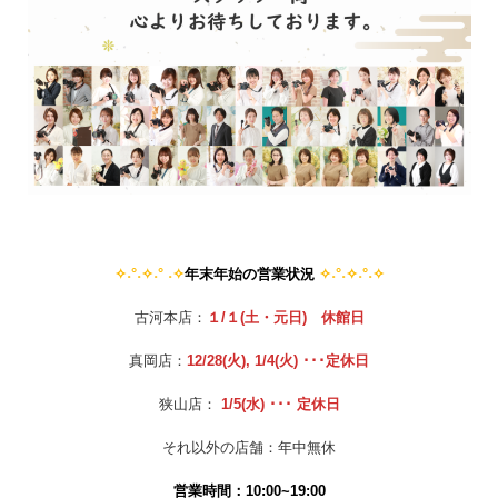
✧˖°˖✧˖°
˖✧
年末年始の営業状況
✧˖
°˖✧˖°˖✧
古河本店：
１/１(土・元日)
休館日
真岡店：
12/28(火
)
, 1/4
(火)
･･･定
休日
狭山店：
1/5
(水)
･･･ 定休日
それ以外の店舗：年中無休
営業時間：10:00~19:00