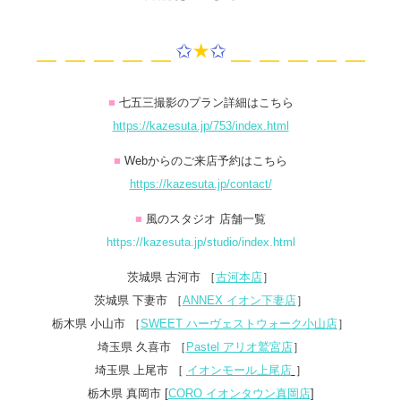
＿＿＿＿＿
✩
★
✩
＿＿＿＿＿
■
七五三撮影のプラン詳細はこちら
https://kazesuta.jp/753/index.html
■
Webからのご来店予約はこちら
https://kazesuta.jp/contact/
■
風のスタジオ 店舗一覧
https://kazesuta.jp/studio/index.html
茨城県 古河市 ［
古河本店
］
茨城県 下妻市 ［
ANNEX イオン下妻店
］
栃木県 小山市 ［
SWEET ハーヴェストウォーク小山店
］
埼玉県 久喜市 ［
Pastel アリオ鷲宮店
］
埼玉県 上尾市 ［
イオンモール上尾店
］
栃木県 真岡市 [
CORO イオンタウン真岡店
]