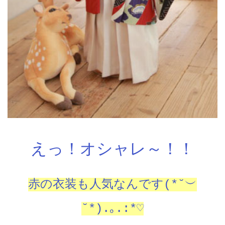
えっ！オシャレ～！！
赤の衣装も人気なんです(*˘︶
˘*).｡.:*♡