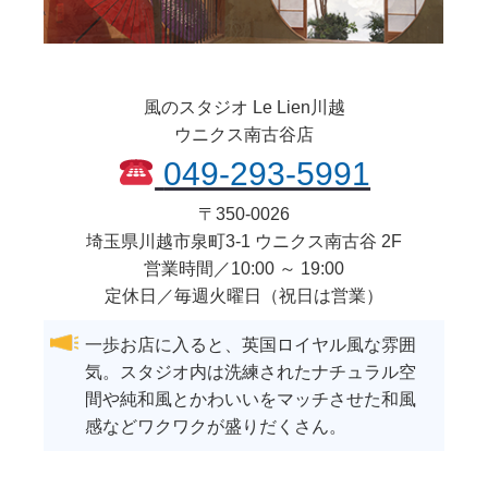
風のスタジオ Le Lien川越
ウニクス南古谷店
049-293-5991
〒
350-0026
埼玉県
川越市
泉町3-1 ウニクス南古谷 2F
営業時間／10:00 ～ 19:00
定休日／毎週火曜日（祝日は営業）
一歩お店に入ると、英国ロイヤル風な雰囲
気。スタジオ内は洗練されたナチュラル空
間や純和風とかわいいをマッチさせた和風
感などワクワクが盛りだくさん。