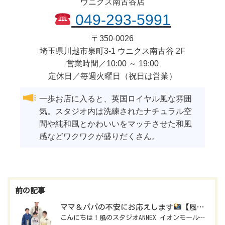
ウニクス南古谷店
049-293-5991
〒
350-0026
埼玉県
川越市
泉町3-1 ウニクス南古谷 2F
営業時間／10:00 ～ 19:00
定休日／毎週火曜日（祝日は営業）
一歩お店に入ると、英国ロイヤル風な雰囲
気。スタジオ内は洗練されたナチュラル空
間や純和風とかわいいをマッチさせた和風
感などワクワクが盛りだくさん。
投
稿
ママ＆パパの不安にお応えします
【風のスタジオANNEX イオンモール下妻店】
こんにちは！風のスタジオANNEX イオンモール下妻店です
ナ