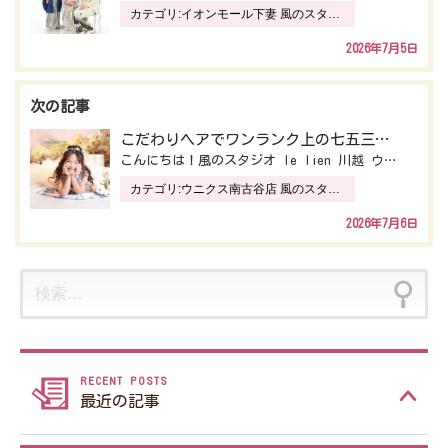
カテゴリ:
イオンモール下妻 風のスタジオ ANNEX
ビ
2026年7月5日
ゲ
ー
こだわりヘアでワンランク上の七五三
️
【
シ
こんにちは！風のスタジオ le lien 川越 ウニクス南古谷店です
ョ
カテゴリ:
ウニクス南古谷店 風のスタジオ Le Lien川越
ン
2026年7月6日
検
索:
最近の記事