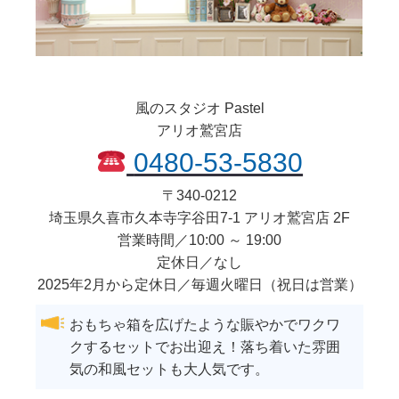
風のスタジオ Pastel
アリオ鷲宮店
0480-53-5830
〒
340-0212
埼玉県
久喜市
久本寺字谷田7-1 アリオ鷲宮店 2F
営業時間／10:00 ～ 19:00
定休日／なし
2025年2月から定休日／毎週火曜日（祝日は営業）
おもちゃ箱を広げたような賑やかでワクワ
クするセットでお出迎え！落ち着いた雰囲
気の和風セットも大人気です。