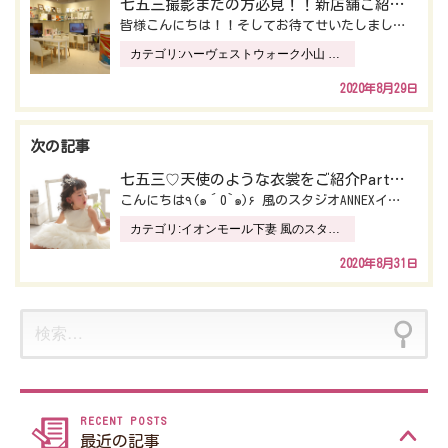
七五三撮影まだの方必見！！新店舗ご紹介♡PARTⅠ～風のスタジオSWEETハーヴェストウォーク小山店～
皆様こんにちは！！そしてお待てせいたしました！！！ 風のスタジオSWEETハーヴェストウォーク小山店…
ナ
カテゴリ:
ハーヴェストウォーク小山 風のスタジオ SWEET
ビ
2020年8月29日
ゲ
ー
七五三♡天使のような衣裳をご紹介Part1♡風のスタジオANNEXイオン下妻店
シ
こんにちは٩(๑´0`๑)۶ 風のスタジオANNEXイオン下妻店です 今回はとってもかわいい まるで…
ョ
カテゴリ:
イオンモール下妻 風のスタジオ ANNEX
ン
2020年8月31日
検
索:
最近の記事