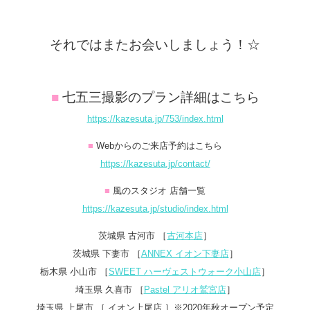
それではまたお会いしましょう！☆
■
七五三撮影のプラン詳細はこちら
https://kazesuta.jp/753/index.html
■
Webからのご来店予約はこちら
https://kazesuta.jp/contact/
■
風のスタジオ 店舗一覧
https://kazesuta.jp/studio/index.html
茨城県 古河市 ［
古河本店
］
茨城県 下妻市 ［
ANNEX イオン下妻店
］
栃木県 小山市 ［
SWEET ハーヴェストウォーク小山店
］
埼玉県 久喜市 ［
Pastel アリオ鷲宮店
］
埼玉県 上尾市 ［ イオン上尾店 ］※2020年秋オープン予定